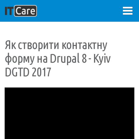
Перейти
до
основного
Як створити контактну
вмісту
ВХІД
Меню
форму на Drupal 8 - Kyiv
облікового
ГОЛОВНА
DGTD 2017
Основна
запису
ВІЗІЯ
навіґація
користувача
ПРОЕКТИ
БЛОҐ
ПРО