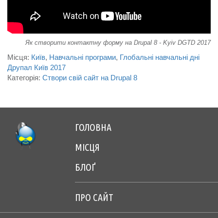
САЙТ
Як створити контактну форму на Drupal 8 - Kyiv DGTD 2017
Місця:
Київ
Навчальні програми
Глобальні навчальні дні
Друпал Київ 2017
Категорія:
Створи свій сайт на Drupal 8
ГОЛОВНА
Footer
МІСЦЯ
menu
БЛОҐ
center
ПРО САЙТ
Footer