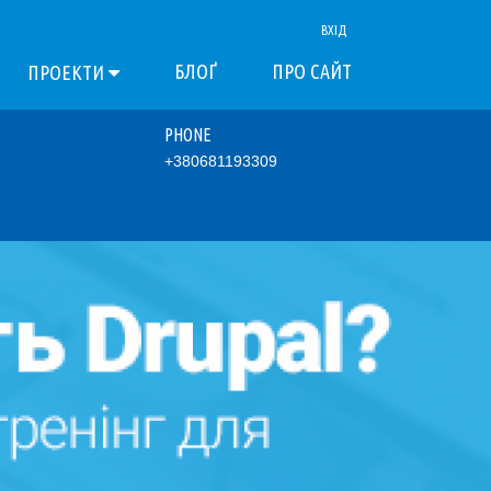
ВХІД
БЛОҐ
ПРО САЙТ
ПРОЕКТИ
PHONE
+380681193309