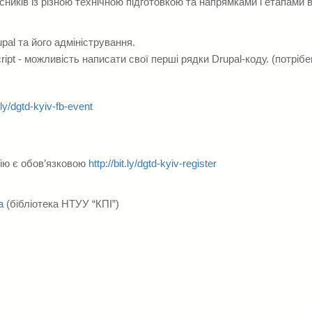
сників із різною технічною підготовкою та напрямками і етапами
pal та його адміністрування.
pt - можливість написати свої перші рядки Drupal-коду. (потрібе
t.ly/dgtd-kyiv-fb-event
дію є обов’язковою
http://bit.ly/dgtd-kyiv-register
ka
(бібліотека НТУУ “КПІ”)