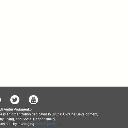
18 Andrii Podanenko
e is an organization dedicated to Drupal Ukraine Development,
hy Living, and Social Responsibility.
was built by leveraging
OpenY platform
.