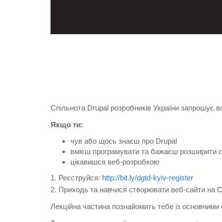
Спільнота Drupal розробників України запрошує вс
Якщо ти:
чув або щось знаєш про Drupal
вмієш програмувати та бажаєш розширити с
цікавишся веб-розробкою
1. Реєструйся:
http://bit.ly/dgtd-kyiv-register
2. Приходь та навчися створювати веб-сайти на C
Лекційна частина познайомить тебе із основними 