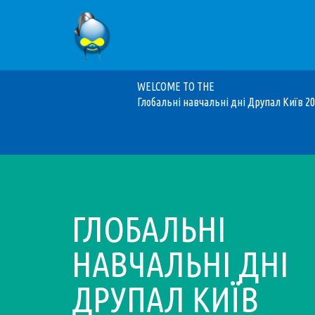
Меню
облікового
Основна
Перейти
запису
навіґація
WELCOME TO THE
до
Глобальні навчальні дні Друпал Київ 2
основного
користувача
вмісту
ГЛОБАЛЬНІ
НАВЧАЛЬНІ ДНІ
ДРУПАЛ КИЇВ