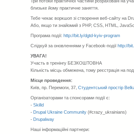
Три потоки практичної частини розраховані на уча
близьке йому практичне заняття.
Тебе чекає воркшоп зі створення веб-сайту на Dru
Або, якщо ти знайомий з PHP, CSS, HTML, JavaScri
Програма події:
http://bit.ly/dgtd-kyiv-program
Слідкуй за оновленнями у Facebook-події
http://bi
УВАГА!
Участь в тренінгу БЕЗКОШТОВНА
Кількість місць обмежена, тому реєстрація на по
Місце проведення:
Київ, пр. Перемоги, 37,
Студентський простір Bel
Організаторами та спонсорами події є:
-
Skilld
-
Drupal Ukraine Community
(#crazy_ukrainians)
-
Drupalway
Наші інформаційні партнери: