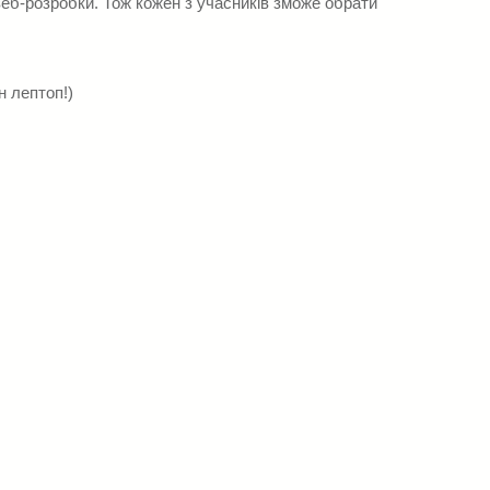
 веб-розробки. Тож кожен з учасників зможе обрати
н лептоп!)