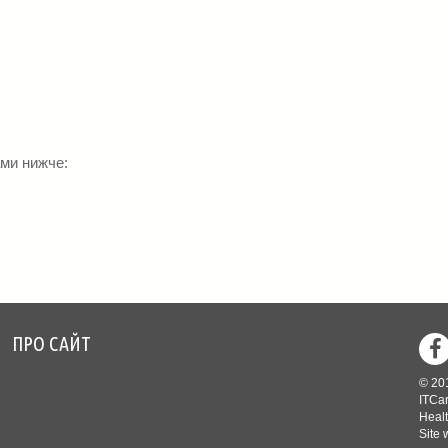
ами нижче:
ПРО САЙТ
Footer
© 20
menu
ITCar
Healt
Site 