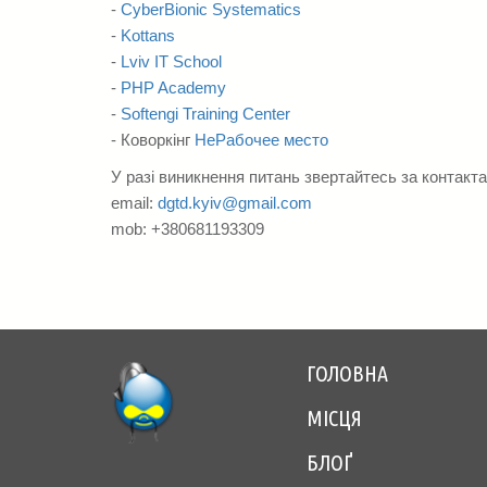
-
CyberBionic Systematics
-
Kottans
-
Lviv IT School
-
PHP Academy
-
Softengi Training Center
- Коворкінг
НеРабочее место
У разі виникнення питань звертайтесь за контакт
email:
dgtd.kyiv@gmail.com
mob: +380681193309
ГОЛОВНА
Footer
МІСЦЯ
menu
БЛОҐ