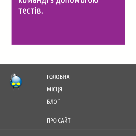
САЙТ
тестів.
ГОЛОВНА
Footer
МІСЦЯ
menu
БЛОҐ
center
ПРО САЙТ
Footer