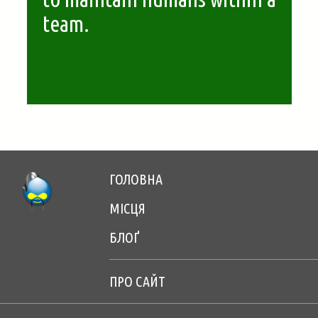
САЙТ
team.
ГОЛОВНА
Footer
МІСЦЯ
menu
БЛОҐ
center
ПРО САЙТ
Footer