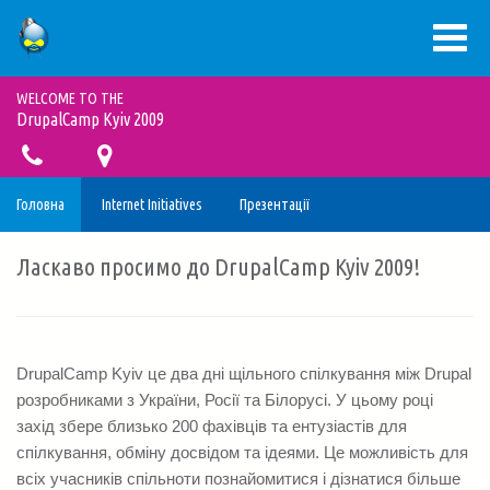
Перейти
WELCOME TO THE
до
DrupalCamp Kyiv 2009
основного
вмісту
ВХІД
Меню
Головна
Internet Initiatives
Презентації
облікового
ГОЛОВНА
Основна
Ласкаво просимо до
DrupalCamp Kyiv 2009
!
запису
ВІЗІЯ
навіґація
користувача
ПРОЕКТИ
DrupalCamp Kyiv це два дні щільного спілкування між Drupal
розробниками з України, Росії та Білорусі. У цьому році
БЛОҐ
захід збере близько 200 фахівців та ентузіастів для
спілкування, обміну досвідом та ідеями. Це можливість для
ПРО
всіх учасників спільноти познайомитися і дізнатися більше