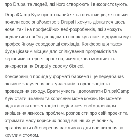
САЙТ
про Drupal та людей, які його створюють і використовують.
DrupalCamp Kyiv орієнтований як на початківців, які тільки
почали своє знайомство з Drupal і хочуть дізнатися щось
нове, так і на професійних веб-розробників, які зможуть
поділитися своїм досвідом та поспілкуватися в дружньому і
професійному середовищі фахівців. Конференція також
буде цікавим місцем для спілкування програмістів та
керівників інтернет-проектів, яким цікава можливість
використання Drupal у своєму бізнесі.
Конференція пройде у форматі баркемп і це передбачає
активне залучення всіх учасників в організацію та
проведення заходу. Брати участь і допомагати DrupalCamp
Kyiv стати цікавим та корисним може кожен. Ви можете
підготувати презентацію і поділитися своїм досвідом
вирішення якихось проблем, розповісти про свій проект та
отримати масу корисних порад від інших учасників,
організувати обговорення важливого для вас питання за
круглим столом.