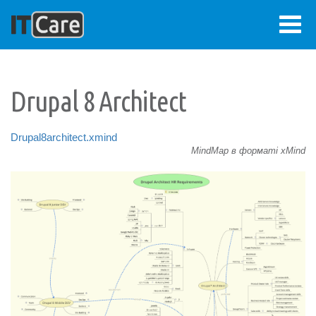
Перейти
до
основного
Drupal 8 Architect
вмісту
ВХІД
Меню
Drupal8architect.xmind
облікового
ГОЛОВНА
MindMap в форматі xMind
Основна
запису
ВІЗІЯ
навіґація
користувача
ПРОЕКТИ
БЛОҐ
ПРО