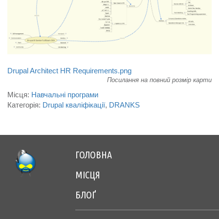
САЙТ
Drupal Architect HR Requirements.png
Посилання на повний розмір карти
Місця:
Навчальні програми
Категорія:
Drupal кваліфікації
DRANKS
ГОЛОВНА
Footer
МІСЦЯ
menu
БЛОҐ
center