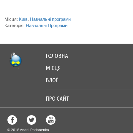
Місця:
Київ
Навчальні програми
Категорія:
Навчальні Програми
ГОЛОВНА
Footer
МІСЦЯ
menu
БЛОҐ
center
ПРО САЙТ
Footer
menu
right
© 2018 Andrii Podanenko