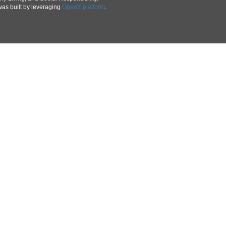
was built by leveraging
OpenY platform
.