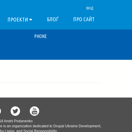
ВХІД
БЛОҐ
ПРО САЙТ
ПРОЕКТИ
PHONE
18 Andrii Podanenko
e is an organization dedicated to Drupal Ukraine Development,
hy Living, and Social Responsibility.