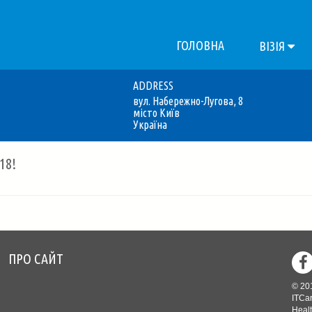
ГОЛОВНА
ВІЗІЯ
ADDRESS
вул. Набережно-Лугова, 8
місто Київ
Україна
18
!
ПРО САЙТ
Footer
© 20
menu
ITCar
Healt