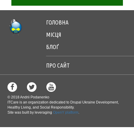
САЙТ
ГОЛОВНА
Footer
МІСЦЯ
menu
БЛОҐ
center
ПРО САЙТ
Footer
menu
right
© 2018 Andrii Podanenko
ITCare is an organization dedicated to Drupal Ukraine Development,
Healthy Living, and Social Responsibility.
Site was built by leveraging
OpenY platform
.