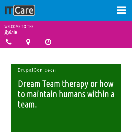
Перейти
WELCOME TO THE
до
Дублін
основного
вмісту
ВХІД
Меню
облікового
ГОЛОВНА
Основна
DrupalCon сесії
запису
ВІЗІЯ
навіґація
Dream Team therapy or how
користувача
to maintain humans within a
ПРОЕКТИ
team.
БЛОҐ
ПРО