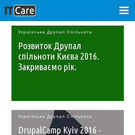
Перейти
до
Українська Друпал Спільнота
основного
вмісту
Розвиток Друпал
ВХІД
Меню
спільноти Києва 2016.
облікового
Закриваємо рік.
ГОЛОВНА
Основна
запису
ВІЗІЯ
навіґація
користувача
ПРОЕКТИ
Українська Друпал Спільнота
БЛОҐ
DrupalCamp Kyiv 2016 -
ПРО