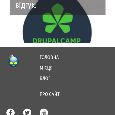
САЙТ
відгук.
ГОЛОВНА
Footer
МІСЦЯ
menu
БЛОҐ
center
ПРО САЙТ
Footer
menu