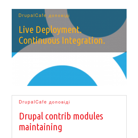
DrupalCafe доповіді
Live Deployment.
Continuous Integration.
DrupalCafe доповіді
Drupal contrib modules
maintaining