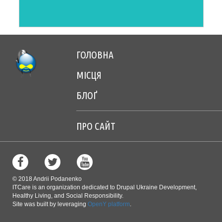
ГОЛОВНА
Footer
МІСЦЯ
menu
БЛОҐ
center
ПРО САЙТ
Footer
menu
right
© 2018 Andrii Podanenko
ITCare is an organization dedicated to Drupal Ukraine Development,
Healthy Living, and Social Responsibility.
Site was built by leveraging
OpenY platform
.