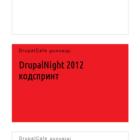
DrupalCafe доповіді
DrupalNight 2012
кодспринт
DrupalCafe доповіді