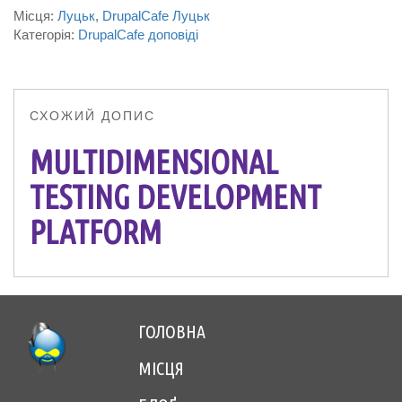
Місця:
Луцьк
DrupalCafe Луцьк
Категорія:
DrupalCafe доповіді
СХОЖИЙ ДОПИС
MULTIDIMENSIONAL
TESTING DEVELOPMENT
PLATFORM
ГОЛОВНА
Footer
МІСЦЯ
menu