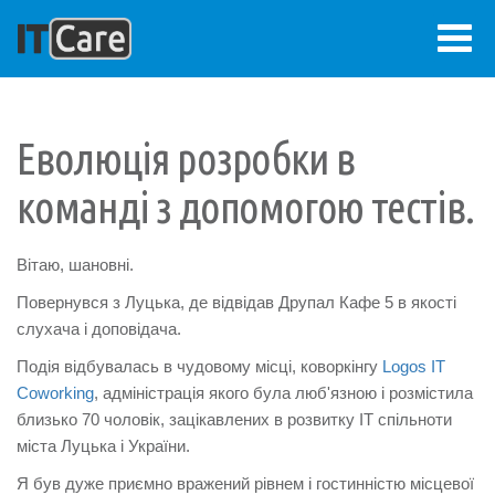
Перейти
до
основного
Еволюція розробки в
вмісту
ВХІД
Меню
команді з допомогою тестів.
облікового
ГОЛОВНА
Основна
Вітаю, шановні.
запису
ВІЗІЯ
навіґація
Повернувся з Луцька, де відвідав Друпал Кафе 5 в якості
користувача
слухача і доповідача.
ПРОЕКТИ
Подія відбувалась в чудовому місці, коворкінгу
Logos IT
Coworking
, адміністрація якого була люб'язною і розмістила
близько 70 чоловік, зацікавлених в розвитку IT спільноти
БЛОҐ
міста Луцька і України.
ПРО
Я був дуже приємно вражений рівнем і гостинністю місцевої