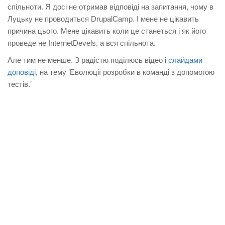
САЙТ
спільноти. Я досі не отримав відповіді на запитання, чому в
Луцьку не проводиться DrupalCamp. І мене не цікавить
причина цього. Мене цікавить коли це станеться і як його
проведе не InternetDevels, а вся спільнота.
Але тим не менше. З радістю поділюсь відео і
слайдами
доповіді
, на тему ʼЕволюції розробки в команді з допомогою
тестів.ʼ