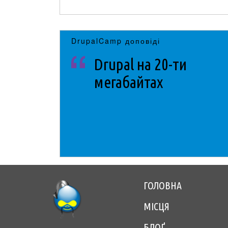
DrupalCamp доповіді
Drupal на 20-ти
мегабайтах
ГОЛОВНА
Footer
МІСЦЯ
menu
БЛОҐ