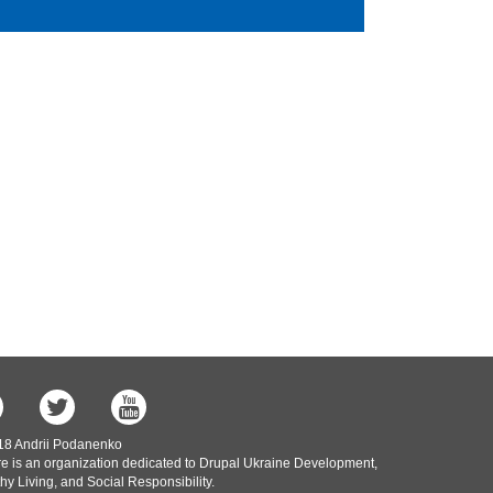
18 Andrii Podanenko
e is an organization dedicated to Drupal Ukraine Development,
hy Living, and Social Responsibility.