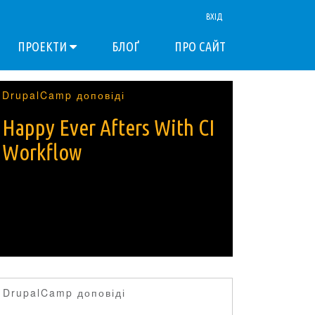
ВХІД
ПРОЕКТИ
БЛОҐ
ПРО САЙТ
DrupalCamp доповіді
Happy Ever Afters With CI
Workflow
DrupalCamp доповіді