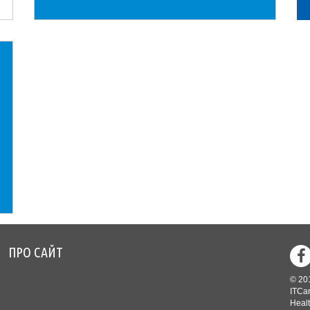
ПРО САЙТ
Footer
© 20
menu
ITCar
Healt